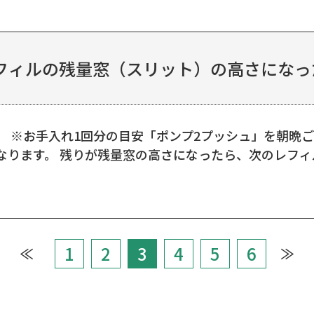
ィルの残量窓（スリット）の高さになった
す。 ※お手入れ1回分の目安「ポンプ2プッシュ」を朝
なります。 残りが残量窓の高さになったら、次のレフ
1
2
3
4
5
6
≪
≫