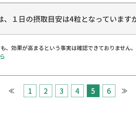
、１日の摂取目安は4粒となっていますが、
ても、効果が高まるという事実は確認できておりません。
ら
1
2
3
4
5
6
≪
≫